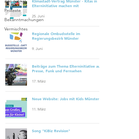
Alle Artikel
Klimastadt-Vertrag Münster - Kitas in
Elterninitiative machen mit
Proteste
25. Juni
Bekanntmachungen
Vermischtes
Regionale Ombudsstelle im
Regierungsbezirk Münster
9. Juni
Beiträge zum Thema Elterninitiative aus
Presse, Funk und Fernsehen
17. März
Neue Website: Jobs mit Kids Münster
11. März
Song "KiBiz Revision"