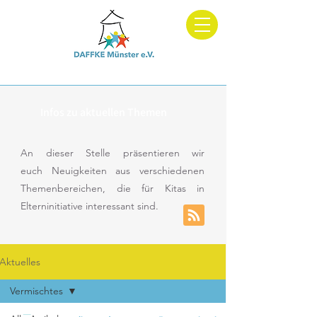
Dachverband und Fachberatung für Kitas in Elterninitiative
Infos zu aktuellen Themen
An dieser Stelle präsentieren wir
euch
Neuigkeiten aus verschiedenen
Themenbereichen, die für Kitas in
Elterninitiative interessant sind.
Aktuelles
Vermischtes