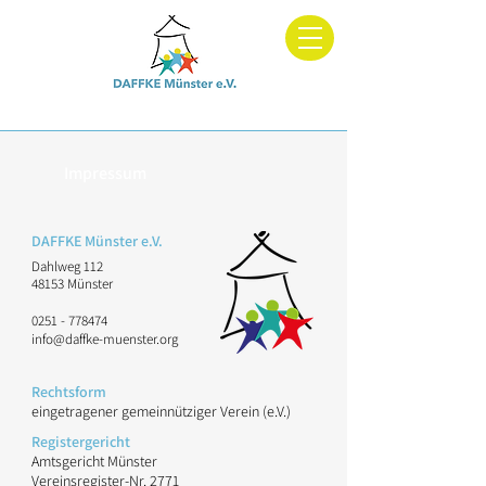
Dachverband und Fachberatung für Kitas in Elterninitiative
Impressum
DAFFKE Münster e.V.
Dahlweg 112
48153 Münster
0251 - 778474
info@daffke-muenster.org
Rechtsform
eingetragener gemeinnütziger Verein (e.V.)
Registergericht
Amtsgericht Münster
Vereinsregister-Nr. 2771