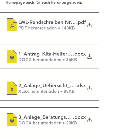
Homepage auch für euch heruntergeladen:
LWL-Rundschreiben Nr.14_2026_Kita-Helfer_innen 2
.pdf
PDF herunterladen • 143KB
1_Antrag_Kita-Helfer_innen_Traeger_an_JA-1
.docx
DOCX herunterladen • 36KB
2_Anlage_Uebersicht_Gesamtkosten
.xlsx
XLSX herunterladen • 83KB
3_Anlage_Beratungsprotokoll
.docx
DOCX herunterladen • 20KB