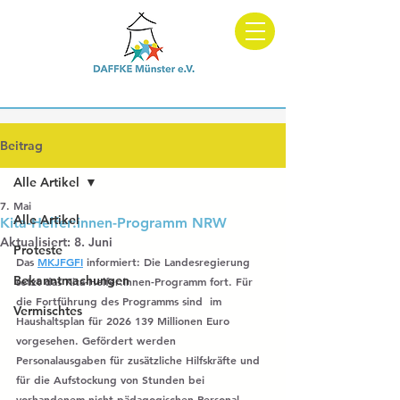
Dachverband und Fachberatung für Kitas in Elterninitiative
Beitrag
Alle Artikel
7. Mai
Alle Artikel
Kita-Helfer:innen-Programm NRW
Aktualisiert:
8. Juni
Proteste
Das 
MKJFGFI
 informiert: Die Landesregierung 
Bekanntmachungen
setzt das Kita-Helfer:innen-Programm fort. Für 
die Fortführung des Programms sind  im 
Vermischtes
Haushaltsplan für 2026 139 Millionen Euro 
vorgesehen. Gefördert werden 
Personalausgaben für zusätzliche Hilfskräfte und 
für die Aufstockung von Stunden bei 
vorhandenem nicht-pädagogischen Personal 