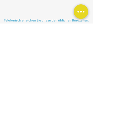
​Telefonisch erreichen Sie uns zu den üblichen Bürozeiten.
Freitags ist das Büro geschlossen.
Wir sind während der Bürozeiten auch in
Beratungsgesprächen und Außenterminen. Sie können
uns gerne eine kurze E-Mail mit Ihrem Anliegen zuschicken
oder eine Nachricht auf dem Anrufbeantworter
hinterlassen – wir melden uns dann so bald wie möglich
zurück.
In der alten münsteraner Geheimsprache Masematte bedeutet DAFFKE übrigens GLÜCK!
Unsere Partner
Unsere Dachverbände
Sponsoring von Elterninitiativen
Impressum
Datenschutz